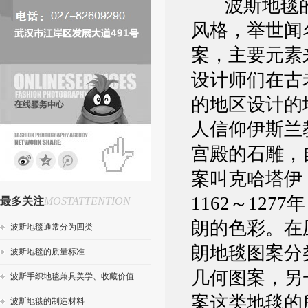
波斯地毯
风格，举世闻
案，主要元素
设计师们在古
的地区设计的
人信仰伊斯兰
宫殿的石雕，
案叫克哈塔伊 
1162～12
最多关注
MOSTATTENTION
朗的色彩。在
波斯地毯通常分为四类
朗地毯图案分
波斯地毯的质量标准
几何图案，另
波斯手织地毯兼具美学、收藏价值
案这类地毯的
波斯地毯的制造材料