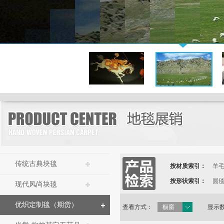
传统古典块毯
按材质索引：
羊
按形状索引：
圆
现代风尚块毯
优织定制毯（期货）
查看方式：
橱窗
显示