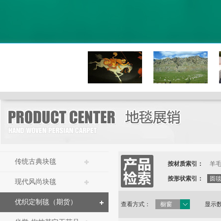
纯波斯血统
传统古典块毯
按材质索引：
羊
按形状索引：
圆
现代风尚块毯
优织定制毯（期货）
查看方式：
橱窗
显示