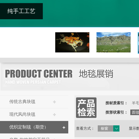
纯手工工艺
传统古典块毯
按材质索引：
羊
按形状索引：
圆
现代风尚块毯
优织定制毯（期货）
查看方式：
橱窗
显示