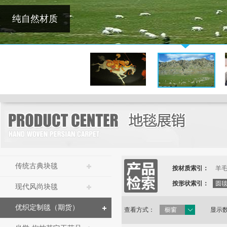
纯自然材质
传统古典块毯
按材质索引：
羊
按形状索引：
圆
现代风尚块毯
优织定制毯（期货）
查看方式：
橱窗
显示