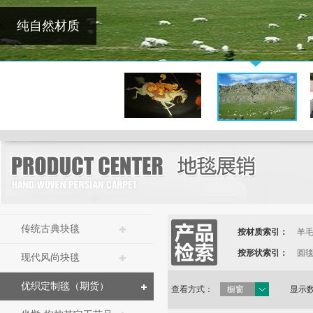
纯自然材质
传统古典块毯
按材质索引：
羊
按形状索引：
圆
现代风尚块毯
优织定制毯（期货）
查看方式：
橱窗
显示