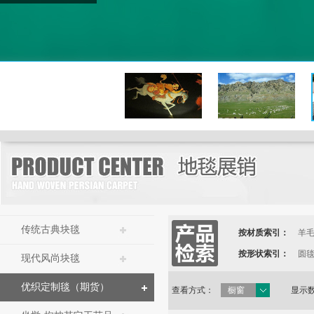
纯手工工艺
传统古典块毯
按材质索引：
羊
按形状索引：
圆
现代风尚块毯
优织定制毯（期货）
查看方式：
橱窗
显示