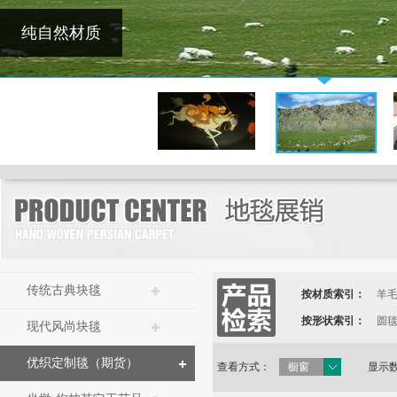
纯自然材质
传统古典块毯
按材质索引：
羊
按形状索引：
圆
现代风尚块毯
优织定制毯（期货）
查看方式：
橱窗
显示